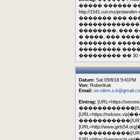
����� ������ �
http://1541.ru/cms/prota
������� ��� ��
��������������
��������. ��� 
� ����, ��� ��
�������� �����
��������� �����
��������� �� 30
Datum:
Sat 09/8/18 9:41PM
Von:
Robertkak
Email:
se.rdirm.s.k@gmail.c
Eintrag:
[URL=https://s
������������[/U
[URL=https://nsksex.
�����������[/URL
[URL=http://www.girls
�����������[/URL
[URL=https://sexosoch