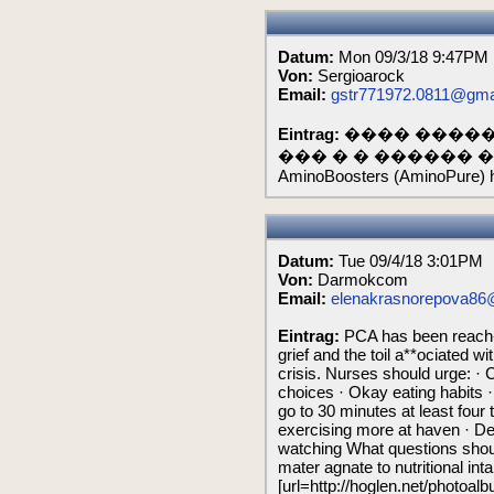
Datum:
Mon 09/3/18 9:47PM
Von:
Sergioarock
Email:
gstr771972.0811@gma
Eintrag:
���� �����
��� � � ������ �
AminoBoosters (AminoPure) ht
Datum:
Tue 09/4/18 3:01PM
Von:
Darmokcom
Email:
elenakrasnorepova86
Eintrag:
PCA has been reach
grief and the toil a**ociated 
crisis. Nurses should urge: · C
choices · Okay eating habits ·
go to 30 minutes at least fou
exercising more at haven · D
watching What questions shou
mater agnate to nutritional in
[url=http://hoglen.net/photoal