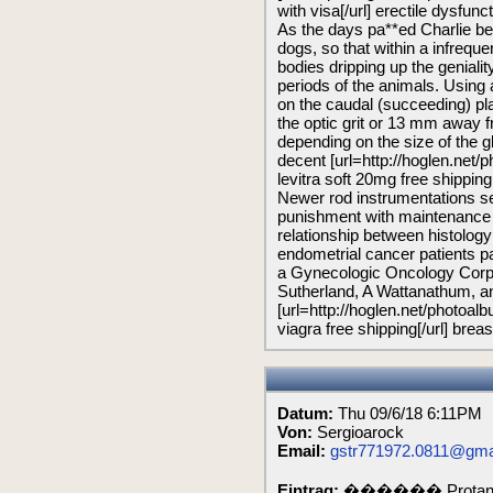
with visa[/url] erectile dysfunc
As the days pa**ed Charlie b
dogs, so that within a infreque
bodies dripping up the genialit
periods of the animals. Using 
on the caudal (succeeding) plan
the optic grit or 1­3 mm away 
depending on the size of the 
decent [url=http://hoglen.net/
levitra soft 20mg free shipping[
Newer rod instrumentations set
punishment with maintenance 
relationship between histolog
endometrial cancer patients par
a Gynecologic Oncology Corps
Sutherland, A Wattanathum, a
[url=http://hoglen.net/photoa
viagra free shipping[/url] brea
Datum:
Thu 09/6/18 6:11PM
Von:
Sergioarock
Email:
gstr771972.0811@gma
Eintrag:
������ Protand