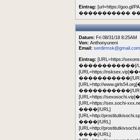
Eintrag:
[url=https://goo
����������� ���
Datum:
Fri 08/31/18 8:25AM
Von:
Anthonyuneni
Email:
serdirmsk@gmail.co
Eintrag:
[URL=https://s
������������[/U
[URL=https://nsksex.
�����������[/URL
[URL=http://www.girls
�����������[/URL
[URL=https://sexosoch
[URL=https://sex.sochi
����[/URL]
[URL=http://prostitutki
����[/URL]
[URL=http://prostitutki
����[/URL]