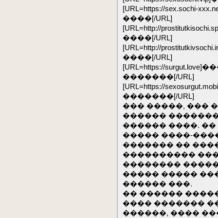
[URL=https://sex.sochi
����[/URL]
[URL=http://prostitutki
����[/URL]
[URL=http://prostitutki
����[/URL]
[URL=https://surgut.l
�������[/URL]
[URL=https://sexosurg
�������[/URL]
��� �����, ���
������ �������
������ ����. �
����� ����-���
������� �� ���
���������� ���
�������� �����
����� ����� ���
������ ���.
�� ������ ����
���� ������� ��
������, ���� �