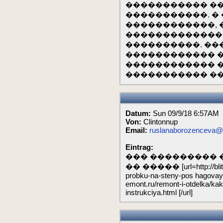
����������� ��
�����������. �
������������, 
�������������
����������. ��
������������ 
������������ �
����������� ��
Datum:
Sun 09/9/18 6:57AM
Von:
Clintonnup
Email:
ruslanaborozenceva@
Eintrag:
��� ��������� 
�� ����� [url=http://blitz-r
probku-na-steny-pos hagovaya-i
emont.ru/remont-i-otdelka/ka
instrukciya.html [/url]