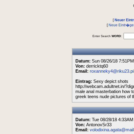
[
Neuer Eint
[
Neue Eintr�ge 
Enter Search
WORD
:
Datum:
Sun 08/26/18 7:51PM
Von:
derricktq60
Email:
roxanneky4@riku23.pi
Eintrag:
Sexy depict shots
http://webcam.adultnet.in/?dig
male anal masterbation how to
greek teens nude pictures of 
Datum:
Tue 08/28/18 4:33AM
Von:
AntonovSr33
Email:
volodixina.agata@mail